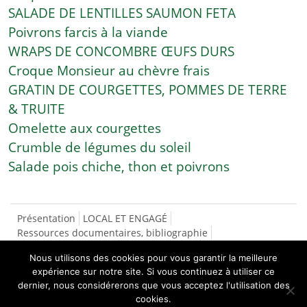
SALADE DE LENTILLES SAUMON FETA
Poivrons farcis à la viande
WRAPS DE CONCOMBRE ŒUFS DURS
Croque Monsieur au chèvre frais
GRATIN DE COURGETTES, POMMES DE TERRE
& TRUITE
Omelette aux courgettes
Crumble de légumes du soleil
Salade pois chiche, thon et poivrons
Présentation
LOCAL ET ENGAGÉ
Ressources documentaires, bibliographie
SÉCURITÉ SOCIALE DE L’ALIMENTATION
Nous utilisons des cookies pour vous garantir la meilleure
CONTACTS/INSCRIPTIONS
LES RECETTES
expérience sur notre site. Si vous continuez à utiliser ce
NOS PRODUCTEURS
dernier, nous considérerons que vous acceptez l'utilisation des
ASPERGES
cookies.
Lait, fromages blancs, saucissons et coppa de boeuf,