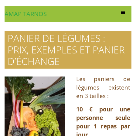
AMAP TARNOS
PANIER DE LÉGUMES :
PRIX, EXEMPLES ET PANIER
D’ÉCHANGE
Les paniers de
légumes existent
en 3 tailles :
10 € pour une
personne seule
pour 1 repas par
jour