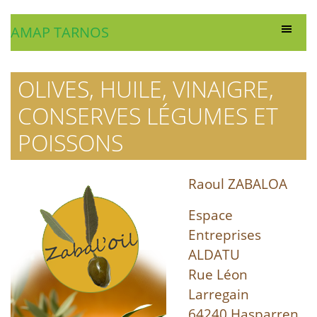
AMAP TARNOS
OLIVES, HUILE, VINAIGRE,
CONSERVES LÉGUMES ET
POISSONS
Raoul ZABALOA
Espace
Entreprises
ALDATU
Rue Léon
Larregain
64240 Hasparren