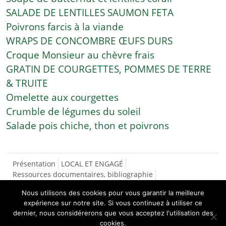
SALADE DE LENTILLES SAUMON FETA
Poivrons farcis à la viande
WRAPS DE CONCOMBRE ŒUFS DURS
Croque Monsieur au chèvre frais
GRATIN DE COURGETTES, POMMES DE TERRE
& TRUITE
Omelette aux courgettes
Crumble de légumes du soleil
Salade pois chiche, thon et poivrons
Présentation
LOCAL ET ENGAGÉ
Ressources documentaires, bibliographie
SÉCURITÉ SOCIALE DE L’ALIMENTATION
Nous utilisons des cookies pour vous garantir la meilleure
CONTACTS/INSCRIPTIONS
LES RECETTES
expérience sur notre site. Si vous continuez à utiliser ce
NOS PRODUCTEURS
dernier, nous considérerons que vous acceptez l'utilisation des
ASPERGES
cookies.