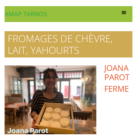
AMAP TARNOS
FROMAGES DE CHÈVRE,
LAIT, YAHOURTS
JOANA
PAROT
FERME