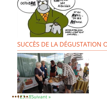
SUCCÈS DE LA DÉGUSTATION 
1
2
3
…
8
Suivant »