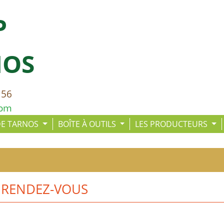
P
NOS
 56
com
DE TARNOS
BOÎTE À OUTILS
LES PRODUCTEURS
 RENDEZ-VOUS