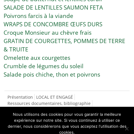
SALADE DE LENTILLES SAUMON FETA
Poivrons farcis à la viande
WRAPS DE CONCOMBRE ŒUFS DURS
Croque Monsieur au chèvre frais
GRATIN DE COURGETTES, POMMES DE TERRE
& TRUITE
Omelette aux courgettes
Crumble de légumes du soleil
Salade pois chiche, thon et poivrons
Présentation
LOCAL ET ENGAGÉ
Ressources documentaires, bibliographie
SÉCURITÉ SOCIALE DE L’ALIMENTATION
Nous utilisons des cookies pour vous garantir la meilleure
CONTACTS/INSCRIPTIONS
LES RECETTES
expérience sur notre site. Si vous continuez à utiliser ce
NOS PRODUCTEURS
dernier, nous considérerons que vous acceptez l'utilisation des
ASPERGES
cookies.