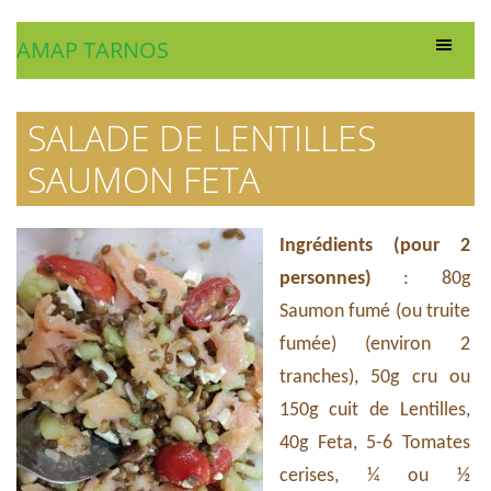
AMAP TARNOS
SALADE DE LENTILLES
SAUMON FETA
Ingrédients (pour 2
personnes)
: 80g
Saumon fumé (ou truite
fumée) (environ 2
tranches), 50g cru ou
150g cuit de Lentilles,
40g Feta, 5-6 Tomates
cerises, ¼ ou ½