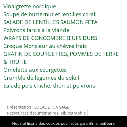
Vinaigrette nordique
Soupe de butternut et lentilles corail
SALADE DE LENTILLES SAUMON FETA
Poivrons farcis à la viande
WRAPS DE CONCOMBRE ŒUFS DURS
Croque Monsieur au chèvre frais
GRATIN DE COURGETTES, POMMES DE TERRE
& TRUITE
Omelette aux courgettes
Crumble de légumes du soleil
Salade pois chiche, thon et poivrons
Présentation
LOCAL ET ENGAGÉ
Ressources documentaires, bibliographie
SÉCURITÉ SOCIALE DE L’ALIMENTATION
Nous utilisons des cookies pour vous garantir la meilleure
CONTACTS/INSCRIPTIONS
LES RECETTES