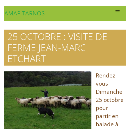
AMAP TARNOS
25 OCTOBRE : VISITE DE
FERME JEAN-MARC
ETCHART
Rendez-
vous
Dimanche
25 octobre
pour
partir en
balade à