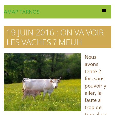
AMAP TARNOS
19 JUIN 2016 : ON VA VOIR
LES VACHES ? MEUH
Nous
avons
tenté 2
fois sans
pouvoir y
aller, la
faute à
trop de
travail ou