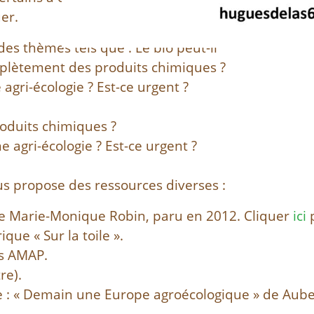
uer.
es thèmes tels que : Le bio peut-il
mplètement des produits chimiques ?
agri-écologie ? Est-ce urgent ?
oduits chimiques ?
 agri-écologie ? Est-ce urgent ?
us propose des ressources diverses :
de Marie-Monique Robin, paru en 2012. Cliquer
ici
ique « Sur la toile ».
es AMAP.
re).
e : « Demain une Europe agroécologique » de Aube