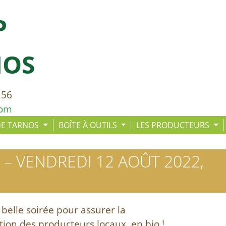
P
NOS
 56
com
DE TARNOS
BOÎTE À OUTILS
LES PRODUCTEURS
 – VENDREDI 12 AOÛT 2022,
 belle soirée pour assurer la
ion des producteurs locaux, en bio !