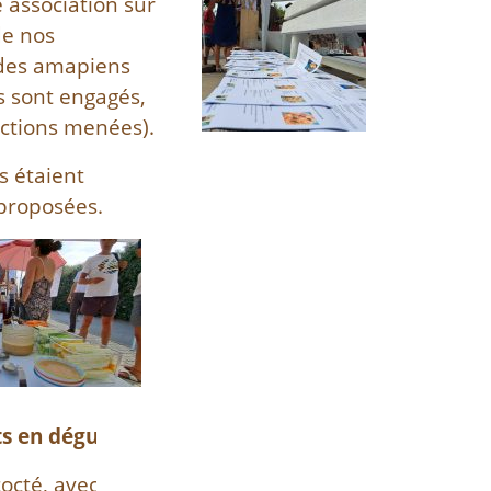
 association sur
de nos
 des amapiens
s sont engagés,
actions menées).
s étaient
 proposées.
ts en dégustation.
octé, avec l’aide de Monsieur, un jeu