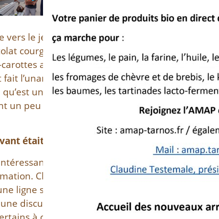
 vers le jeu, au
colat courgettes
-carottes au
fait l’unanimité.
e qu’est une
nt un peu plus
vant était proposé.
ntéressant. Il s’agit de poser une
rmation. Chacun se positionne à
ne ligne selon qu’il est d’accord ou
t une discussion entre les groupes
certains à changer de camp. Mais ils