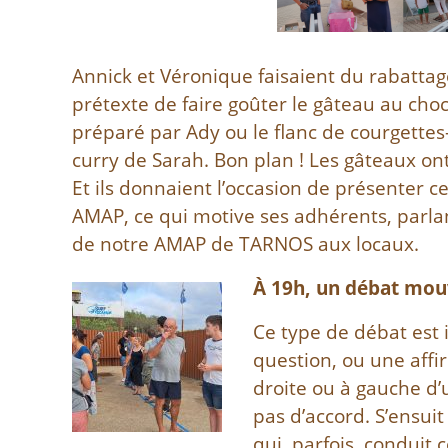
Annick et Véronique faisaient du rabattage
prétexte de faire goûter le gâteau au cho
préparé par Ady ou le flanc de courgettes
curry de Sarah. Bon plan ! Les gâteaux ont 
Et ils donnaient l’occasion de présenter c
AMAP, ce qui motive ses adhérents, parla
de notre AMAP de TARNOS aux locaux.
À 19h, un débat mou
Ce type de débat est i
question, ou une affi
droite ou à gauche d’u
pas d’accord. S’ensui
qui, parfois, conduit 