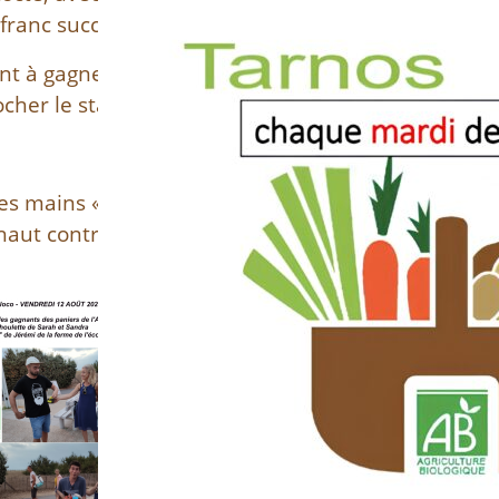
franc succès.
t à gagner. Inutile de le dire : tout
cher le stand s’y sont essayés.
 les mains « innocentes » de Jérémy de
 haut contrôle de Sarah, Ady et