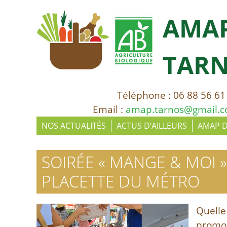
AMA
TAR
Téléphone : 06 88 56 61
Email :
amap.tarnos@gmail.
NOS ACTUALITÉS
ACTUS D’AILLEURS
AMAP 
SOIRÉE « MANGE & MOI »
PLACETTE DU MÉTRO
Quelle
promot