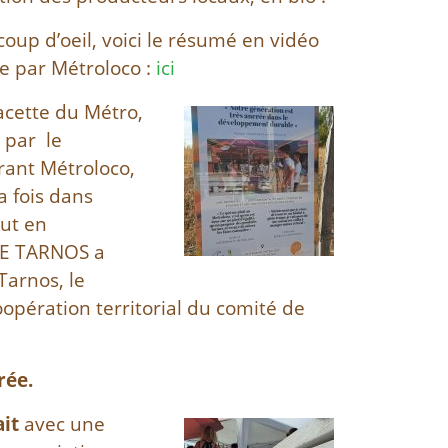
coup d’oeil, voici le résumé en vidéo
ée par Métroloco :
ici
lacette du Métro,
e par le
rant Métroloco,
a fois dans
out en
DE TARNOS a
Tarnos, le
oopération territorial du comité de
rée.
it
avec une