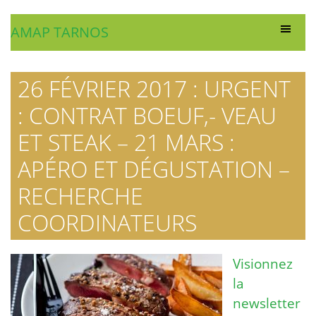
AMAP TARNOS
26 FÉVRIER 2017 : URGENT
: CONTRAT BOEUF,- VEAU
ET STEAK – 21 MARS :
APÉRO ET DÉGUSTATION –
RECHERCHE
COORDINATEURS
Visionnez
la
newsletter