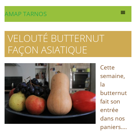
AMAP TARNOS
VELOUTÉ BUTTERNUT
FAÇON ASIATIQUE
Cette
semaine,
la
butternut
fait son
entrée
dans nos
paniers….