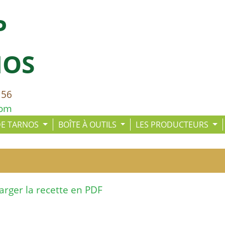
P
NOS
 56
com
DE TARNOS
BOÎTE À OUTILS
LES PRODUCTEURS
arger la recette en PDF