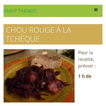
AMAP TARNOS
CHOU ROUGE À LA
TCHÈQUE
Pour la
recette,
prévoir :
1 h de