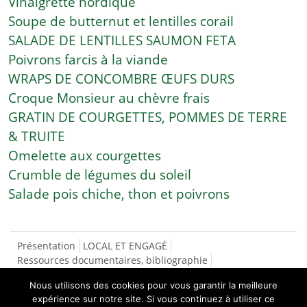
Vinaigrette nordique
Soupe de butternut et lentilles corail
SALADE DE LENTILLES SAUMON FETA
Poivrons farcis à la viande
WRAPS DE CONCOMBRE ŒUFS DURS
Croque Monsieur au chèvre frais
GRATIN DE COURGETTES, POMMES DE TERRE
& TRUITE
Omelette aux courgettes
Crumble de légumes du soleil
Salade pois chiche, thon et poivrons
Présentation
LOCAL ET ENGAGÉ
Ressources documentaires, bibliographie
SÉCURITÉ SOCIALE DE L’ALIMENTATION
Nous utilisons des cookies pour vous garantir la meilleure
CONTACTS/INSCRIPTIONS
LES RECETTES
expérience sur notre site. Si vous continuez à utiliser ce
NOS PRODUCTEURS