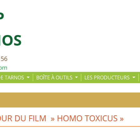
P
NOS
 56
com
DE TARNOS
BOÎTE À OUTILS
LES PRODUCTEURS
OUR DU FILM » HOMO TOXICUS »