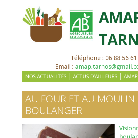
AMA
TAR
Téléphone : 06 88 56 61
Email :
amap.tarnos@gmail.
NOS ACTUALITÉS
ACTUS D’AILLEURS
AMAP
AU FOUR ET AU MOULIN :
BOULANGER
Vision
boula