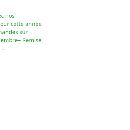
ec nos
our cette année
mmandes sur
novembre– Remise
e …