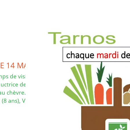
LE 14 MARS 2026
s de visite à la
uctrice de
au chèvre.
 (8 ans), Virginie,