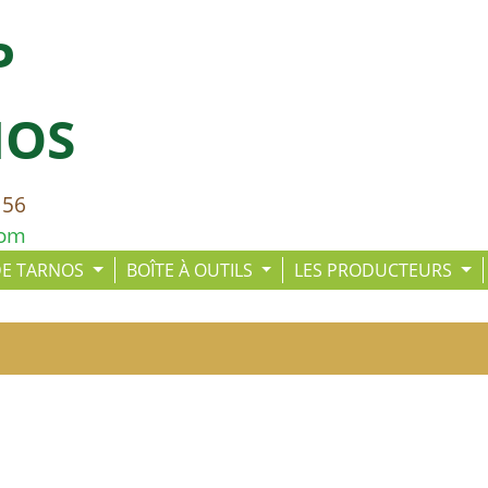
P
NOS
 56
com
DE TARNOS
BOÎTE À OUTILS
LES PRODUCTEURS