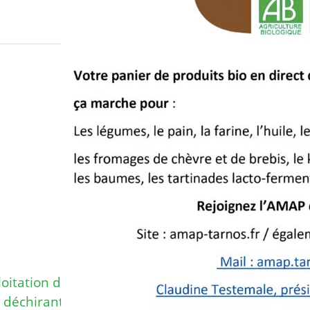
loitation de
t déchirant une